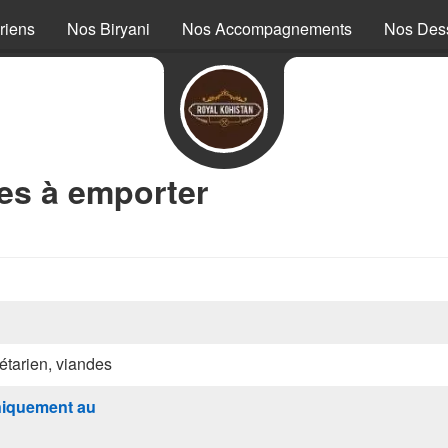
riens
Nos Biryani
Nos Accompagnements
Nos Dess
es à emporter
étarien, viandes
iquement au