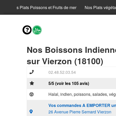
uf
Nos Plats Poissons et Fruits de mer
Nos Plats végéta
Nos Boissons Indienn
sur Vierzon (18100)
02.48.52.03.54
5/5 (voir les 105 avis)
Halal, indien, poissons, salades, vég
Vos commandes A EMPORTER un
26 Avenue Pierre Semard Vierzon