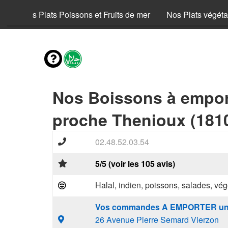
uf
Nos Plats Poissons et Fruits de mer
Nos Plats végéta
Nos Boissons à empor
proche Thenioux (181
02.48.52.03.54
5/5 (voir les 105 avis)
Halal, indien, poissons, salades, vég
Vos commandes A EMPORTER un
26 Avenue Pierre Semard Vierzon