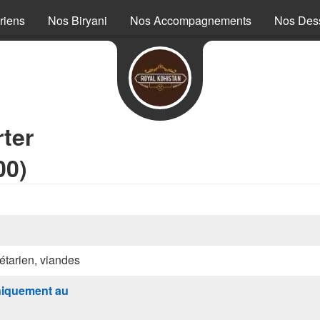
riens
Nos Biryani
Nos Accompagnements
Nos Dess
ter
00)
étarien, viandes
iquement au