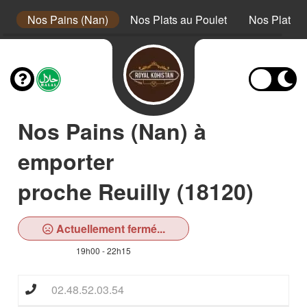
s
Nos Pains (Nan)
Nos Plats au Poulet
Nos Plats à
Nos Pains (Nan) à
emporter
proche Reuilly (18120)
Actuellement fermé...
19h00 - 22h15
02.48.52.03.54