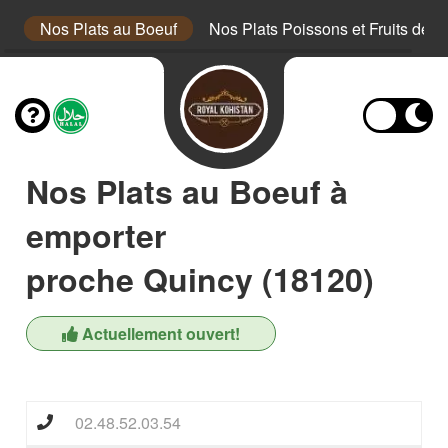
au
Nos Plats au Boeuf
Nos Plats Poissons et Fruits de m
Nos Plats au Boeuf à
emporter
proche Quincy (18120)
Actuellement ouvert!
02.48.52.03.54