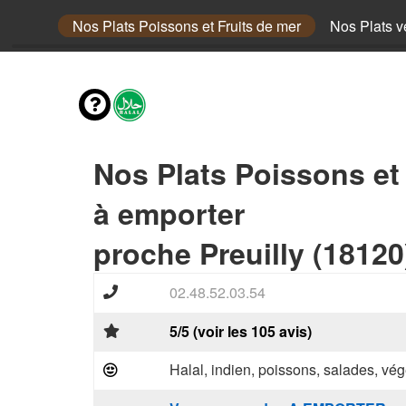
u Boeuf
Nos Plats Poissons et Fruits de mer
Nos Plats v
Nos Plats Poissons et
à emporter
proche Preuilly (18120
02.48.52.03.54
5/5 (voir les 105 avis)
Halal, indien, poissons, salades, vég