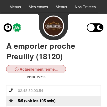
Menus
Mes envies
Menus
Nos Entrées
N
A emporter proche
Preuilly (18120)
Actuellement fermé...
19h00 - 22h15
02.48.52.03.54
5/5 (voir les 105 avis)