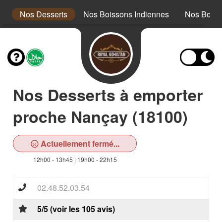
s
Nos Desserts
Nos Boissons Indiennes
Nos Boiss
Nos Desserts à emporter
proche Nançay (18100)
Actuellement fermé...
12h00 - 13h45 | 19h00 - 22h15
02.48.52.03.54
5/5 (voir les 105 avis)