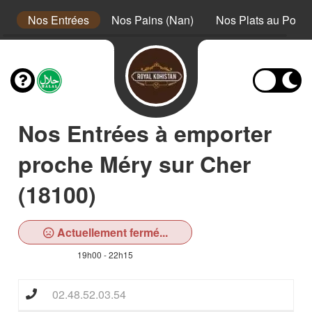
s
Nos Entrées
Nos Pains (Nan)
Nos Plats au Poule
Nos Entrées à emporter
proche Méry sur Cher
(18100)
Actuellement fermé...
19h00 - 22h15
02.48.52.03.54