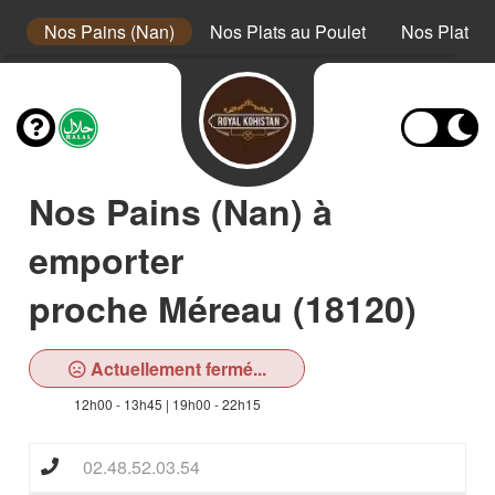
s
Nos Pains (Nan)
Nos Plats au Poulet
Nos Plats à
Nos Pains (Nan) à
emporter
proche Méreau (18120)
Actuellement fermé...
12h00 - 13h45 | 19h00 - 22h15
02.48.52.03.54