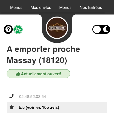
Menus
Mes envies
Menus
Nos Entrées
N
A emporter proche
Massay (18120)
Actuellement ouvert!
02.48.52.03.54
5/5 (voir les 105 avis)