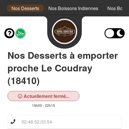
s
Nos Desserts
Nos Boissons Indiennes
Nos Boiss
Nos Desserts à emporter
proche Le Coudray
(18410)
Actuellement fermé...
19h00 - 22h15
02.48.52.03.54