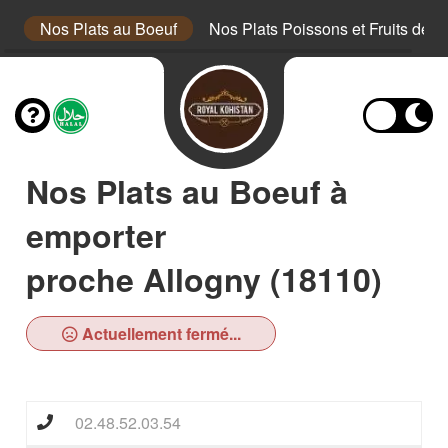
au
Nos Plats au Boeuf
Nos Plats Poissons et Fruits de m
Nos Plats au Boeuf à
emporter
proche Allogny (18110)
Actuellement fermé...
02.48.52.03.54